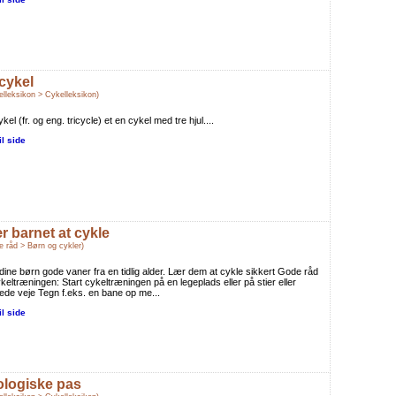
icykel
elleksikon > Cykelleksikon)
ykel (fr. og eng. tricycle) et en cykel med tre hjul....
il side
r barnet at cykle
e råd > Børn og cykler)
dine børn gode vaner fra en tidlig alder. Lær dem at cykle sikkert Gode råd
cykeltræningen: Start cykeltræningen på en legeplads eller på stier eller
ede veje Tegn f.eks. en bane op me...
il side
ologiske pas