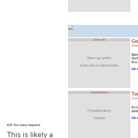
Gode råd
Go
(God
Børn
(Børn og cykler)
Derf
bl.a
Gode råd om børnecykler
Gå t
Cykelleksikon
Ta
(Cyk
En t
(Cykelleksikon)
peda
Tandem
Gå t