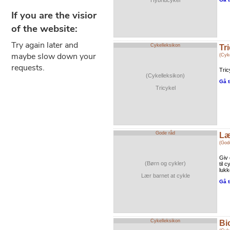
Hybridcykel
Cykelleksikon
Tr
(Cyk
Tric
(Cykelleksikon)
Gå t
Tricykel
Gode råd
Læ
(God
Giv 
(Børn og cykler)
til 
lukk
Lær barnet at cykle
Gå t
Cykelleksikon
Bi