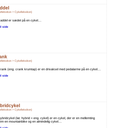
ddel
elleksikon > Cykelleksikon)
addel er sædet på en cykel....
il side
ank
elleksikon > Cykelleksikon)
rank (eng. crank krumtap) er en drivaksel med pedalarme på en cykel....
il side
bridcykel
elleksikon > Cykelleksikon)
ybridcykel (lat. hybrid + eng. cykel) er en cykel, der er en mellemting
em en mountainbike og en almindelig cykel....
il side