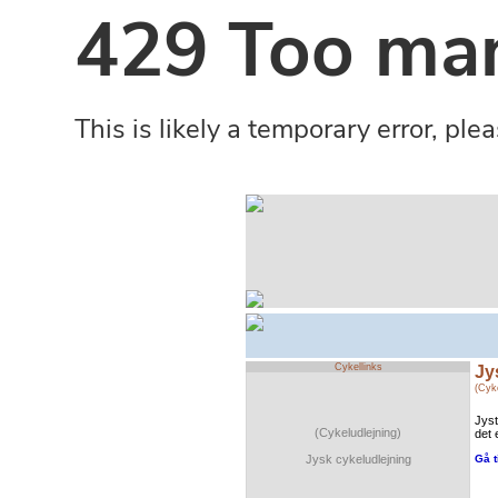
Cykellinks
Jy
(Cyke
Jyst
(Cykeludlejning)
det 
Jysk cykeludlejning
Gå t