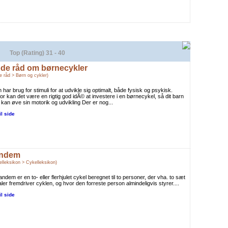
Top (Rating) 31 - 40
de råd om børnecykler
e råd > Børn og cykler)
 har brug for stimuli for at udvikle sig optimalt, både fysisk og psykisk.
or kan det være en rigtig god idÃ© at investere i en børnecykel, så dit barn
. kan øve sin motorik og udvikling Der er nog...
il side
ndem
elleksikon > Cykelleksikon)
andem er en to- eller flerhjulet cykel beregnet til to personer, der vha. to sæt
ler fremdriver cyklen, og hvor den forreste person almindeligvis styrer....
il side