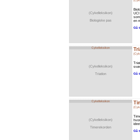
(Cyk
Biol
(Cykelleksikon)
UCI 
som 
Biologiske pas
en m
Gå t
Cykelleksikon
Tr
(Cyk
Tria
(Cykelleksikon)
svøm
Triatlon
Gå t
Cykelleksikon
Ti
(Cyk
Time
(Cykelleksikon)
hvor
idee
Timerekorden
Gå t