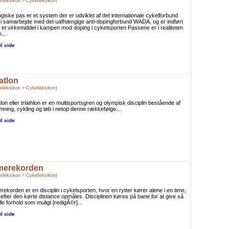
elleksikon > Cykelleksikon)
ogiske pas er et system der er udviklet af det internationale cykelforbund
i samarbejde med det uafhængige anti-dopingforbund WADA, og er indført
et virkemiddel i kampen mod doping i cykelsporten Passene er i realiteten
...
il side
iatlon
elleksikon > Cykelleksikon)
tlon eller triathlon er en multisportsgren og olympisk disciplin bestående af
ning, cykling og løb i netop denne rækkefølge....
il side
merekorden
elleksikon > Cykelleksikon)
rekorden er en disciplin i cykelsporten, hvor en rytter kører alene i en time,
efter den kørte distance opmåles. Disciplinen køres på bane for at give så
lle forhold som muligt [redigÃ©r]...
il side