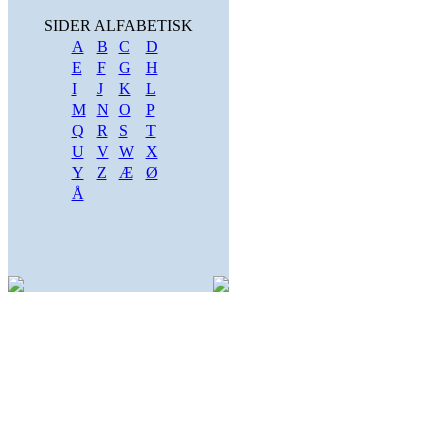
SIDER ALFABETISK
A
B
C
D
E
F
G
H
I
J
K
L
M
N
O
P
Q
R
S
T
U
V
W
X
Y
Z
Æ
Ø
Å