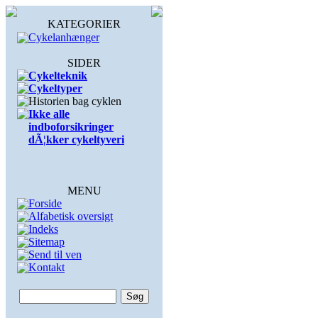
KATEGORIER
Cykelanhænger
SIDER
Cykelteknik
Cykeltyper
Historien bag cyklen
Ikke alle
indboforsikringer
dÃ¦kker cykeltyveri
MENU
Forside
Alfabetisk oversigt
Indeks
Sitemap
Send til ven
Kontakt